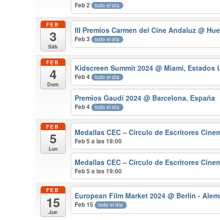
Feb 2
todo el día
FEB
III Premios Carmen del Cine Andaluz
@ Hue
3
Feb 3
todo el día
Sáb
FEB
Kidscreen Summit 2024
@ Miami, Estados 
4
Feb 4
todo el día
Dom
Premios Gaudí 2024
@ Barcelona, España
Feb 4
todo el día
FEB
Medallas CEC – Círculo de Escritores Cine
5
Feb 5 a las 19:00
Lun
Medallas CEC – Círculo de Escritores Cine
Feb 5 a las 19:00
FEB
European Film Market 2024
@ Berlín - Alem
15
Feb 15
todo el día
Jue