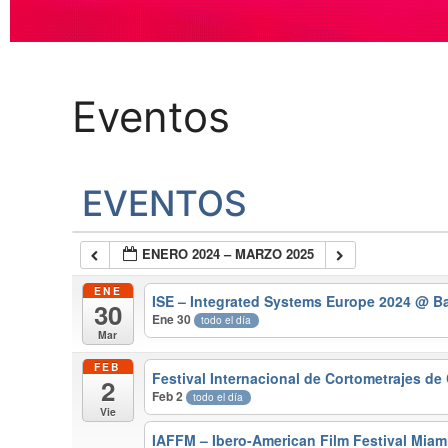
Eventos
EVENTOS
ENERO 2024 – MARZO 2025
ENE
ISE – Integrated Systems Europe 2024
@ Ba
30
Ene 30
todo el día
Mar
FEB
Festival Internacional de Cortometrajes d
2
Feb 2
todo el día
Vie
IAFFM – Ibero-American Film Festival Mia