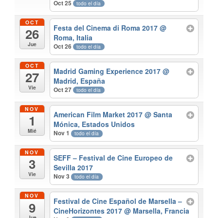
Oct 25
todo el día
OCT
Festa del Cinema di Roma 2017
@
26
Roma, Italia
Jue
Oct 26
todo el día
OCT
Madrid Gaming Experience 2017
@
27
Madrid, España
Vie
Oct 27
todo el día
NOV
American Film Market 2017
@ Santa
1
Mónica, Estados Unidos
Mié
Nov 1
todo el día
NOV
SEFF – Festival de Cine Europeo de
3
Sevilla 2017
Vie
Nov 3
todo el día
NOV
Festival de Cine Español de Marsella –
9
CineHorizontes 2017
@ Marsella, Francia
Jue