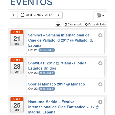
EVENTOS
OCT – NOV 2017
Cerrar todo
Expandir todo
OCT
Seminci – Semana Internacional de
21
Cine de Valladolid 2017
@ Valladolid,
Sáb
España
Oct 21
todo el día
OCT
ShowEast 2017
@ Miami - Florida,
23
Estados Unidos
Lun
Oct 23
todo el día
Sportel Mónaco 2017
@ Mónaco
Oct 23
todo el día
OCT
Nocturna Madrid – Festival
25
Internacional de Cine Fantastico 2017
@
Mié
Madrid, España