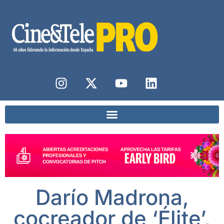
Darío Madrona,
cocreador de ‘Élite’,